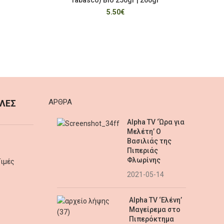
5.50
€
AΡΘΡΑ
ΛΕΣ
Alpha TV ‘Ώρα για
Μελέτη’ Ο
Βασιλιάς της
Πιπεριάς
Φλωρίνης
ιμές
2021-05-14
Alpha TV ‘Ελένη’
Μαγείρεμα στο
Πιπερόκτημα