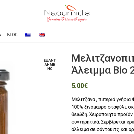
Α
BLOG
Μελιτζανοπι
ΕΞΑΝΤ
ΛΗΜΈ
Άλειμμα Bio 
ΝΟ
5.00
€
Μελιτζάνα , πιπεριά γνήσια 
100% ξινόμαυρο σταφύλι, σκό
θειώδη. Χειροποίητο προϊόν
συντηρητικά. Σερβίρεται κρύ
άλλειμα σε σάντουιτς και α