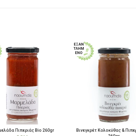
ΕΞΑΝ
ΤΛΗΜ
ΈΝΟ
ελάδα Πιπεριάς Bio 260gr
Βινεγκρέτ Κολοκύθας & Πιπε
ΠΡΟΣΘΉΚΗ ΣΤΟ ΚΑΛΆΘΙ
ΔΙΑΒΆΣΤΕ ΠΕΡΙΣΣΌΤΕΡ
260gr