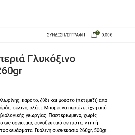
0
ΣΎΝΔΕΣΗ/ΕΓΓΡΑΦΉ
0.00
€
περιά Γλυκόξινο
260gr
Φλωρίνης, καρότο, ξύδι και μούστο (πετιμέζι) από
ρδο, σέλινο, αλάτι. Μπορεί να περιέχει ίχνη από
 βιολογικής γεωργίας. Παστεριωμένο, χωρίς
ο ως ορεκτικό, συνοδευτικό σε πιάτα, ντιπ ή
ρτοσκευάσματα. Γυάλινη συσκευασία 260
gr
, 500
gr
.