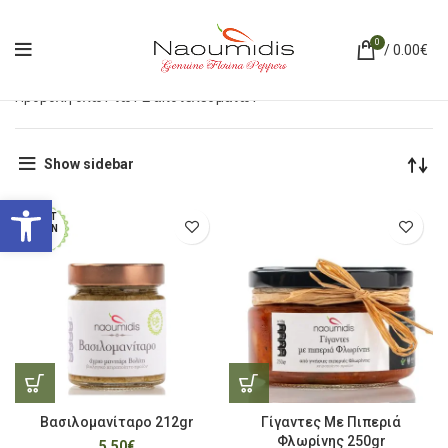
0
/
0.00
€
Προβολή όλων των 2 αποτελεσμάτων
Show sidebar
Ανοίξτε τη γραμμή εργαλείων
ΕΞΑΝΤ
ΛΗΜΈΝ
Ο
Βασιλομανίταρο 212gr
Γίγαντες Με Πιπεριά
Φλωρίνης 250gr
5.50
€